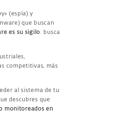
y» (espía) y
somware) que buscan
e es su sigilo
: busca
ustriales,
as competitivas, más
eder al sistema de tu
que descubres que
do monitoreados en