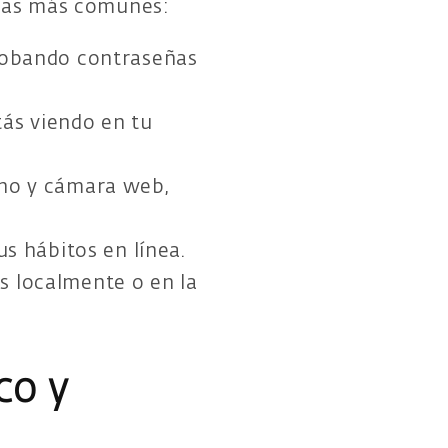
icas más comunes:
robando contraseñas
tás viendo en tu
no y cámara web,
us hábitos en línea.
 localmente o en la
co y