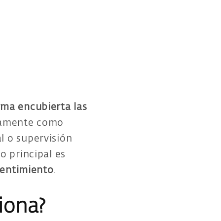
rma encubierta las
ictamente como
l o supervisión
o principal es
sentimiento
.
iona?