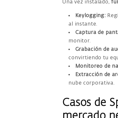
Una vez instalado,
fu
Keylogging:
Regi
al instante.
Captura de panta
monitor.
Grabación de au
convirtiendo tu equ
Monitoreo de na
Extracción de ar
nube corporativa.
Casos de Sp
mercado n